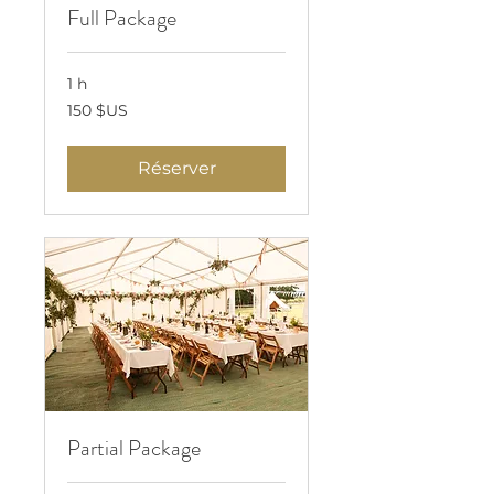
Full Package
1 h
150
150 $US
dollars
des
États-
Unis
Réserver
Partial Package