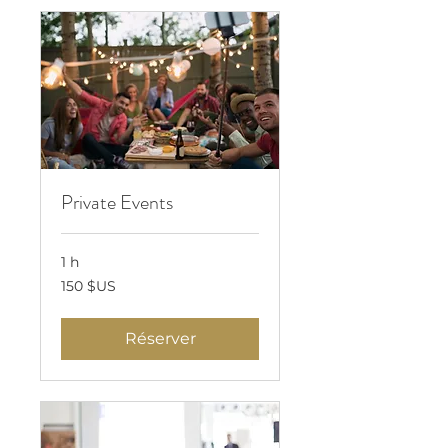
Private Events
1 h
150
150 $US
dollars
des
États-
Unis
Réserver