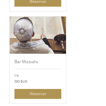
Réserver
Bar Mitzvahs
1 h
150
150 $US
dollars
des
États-
Unis
Réserver