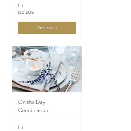
1 h
150
150 $US
dollars
des
États-
Unis
Réserver
On the Day
Coordination
1 h