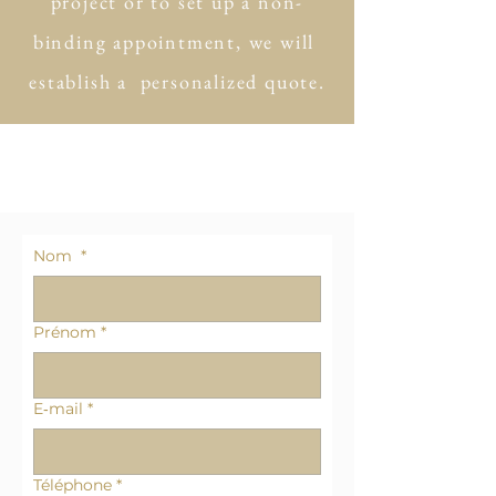
project or to set up a non-
binding appointment, we will
establish a personalized quote.
Nom
*
Prénom
*
E‑mail
*
Téléphone
*